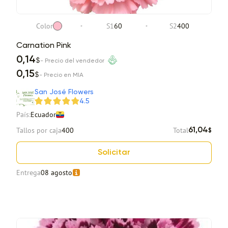
Color
S1
60
S2
400
Carnation Pink
0,14
$
- Precio del vendedor
0,15
$
- Precio en MIA
San José Flowers
4.5
País:
Ecuador
Tallos por caja
400
Total
61,04
$
Solicitar
Entrega
08 agosto