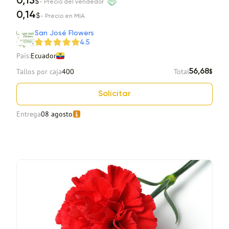
0,13
$
- Precio del vendedor
0,14
$
- Precio en MIA
San José Flowers
4.5
País:
Ecuador
Tallos por caja
400
Total
56,68
$
Solicitar
Entrega
08 agosto