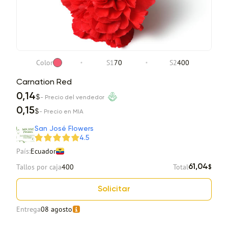
Color
S1
70
S2
400
Carnation Red
0,14
$
- Precio del vendedor
0,15
$
- Precio en MIA
San José Flowers
4.5
País:
Ecuador
Tallos por caja
400
Total
61,04
$
Solicitar
Entrega
08 agosto