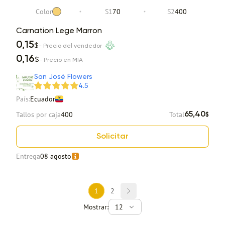
Color
S1
70
S2
400
Carnation Lege Marron
0,15
$
- Precio del vendedor
0,16
$
- Precio en MIA
San José Flowers
4.5
País:
Ecuador
Tallos por caja
400
Total
65,40
$
Solicitar
Entrega
08 agosto
1
2
Mostrar:
12