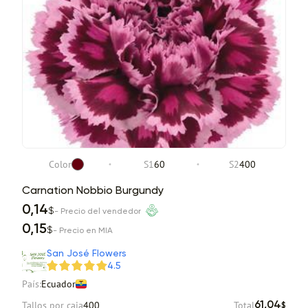
Color
S1
60
S2
400
Carnation Nobbio Burgundy
0,14
$
- Precio del vendedor
0,15
$
- Precio en MIA
San José Flowers
4.5
País:
Ecuador
Tallos por caja
400
Total
61,04
$