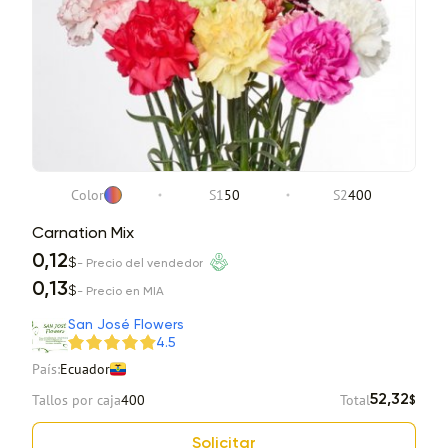
Color
S1
50
S2
400
Carnation Mix
0,12
$
- Precio del vendedor
0,13
$
- Precio en MIA
San José Flowers
4.5
País:
Ecuador
Tallos por caja
400
Total
52,32
$
Solicitar