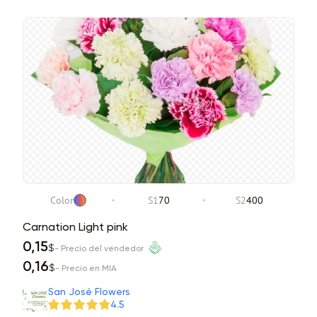
Color
S1
70
S2
400
Carnation Light pink
0,15
$
- Precio del vendedor
0,16
$
- Precio en MIA
San José Flowers
4.5