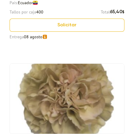
País:
Ecuador
Tallos por caja
400
Total
65,40
$
Solicitar
Entrega
08 agosto