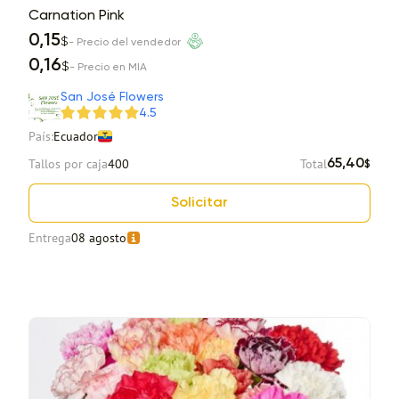
Carnation Pink
0,15
$
- Precio del vendedor
0,16
$
- Precio en MIA
San José Flowers
4.5
País:
Ecuador
Tallos por caja
400
Total
65,40
$
Solicitar
Entrega
08 agosto