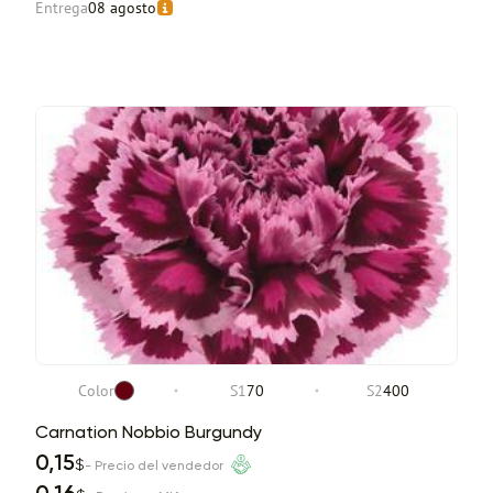
Entrega
08 agosto
Color
S1
70
S2
400
Carnation Nobbio Burgundy
0,15
$
- Precio del vendedor