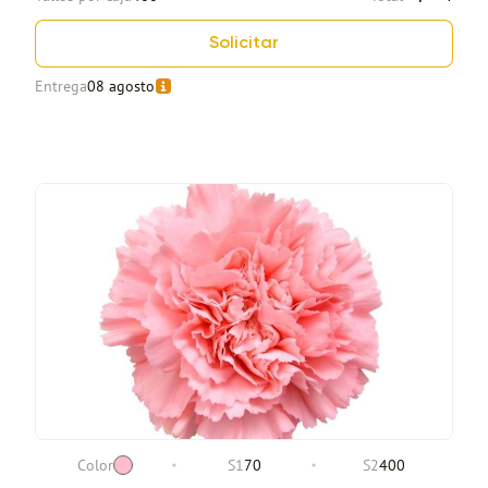
Solicitar
Entrega
08 agosto
Color
S1
70
S2
400