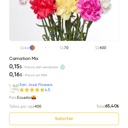
Color
S1
70
S2
400
Carnation Mix
0,15
$
- Precio del vendedor
0,16
$
- Precio en MIA
San José Flowers
4.5
País:
Ecuador
Tallos por caja
400
Total
65,40
$
Solicitar