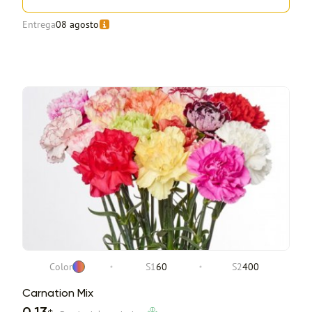
Entrega
08 agosto
Color
S1
60
S2
400
Carnation Mix