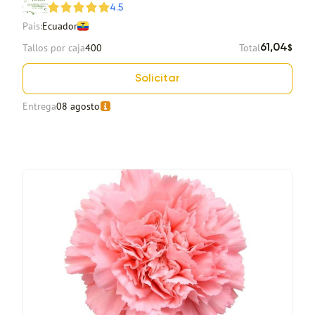
4.5
País:
Ecuador
Tallos por caja
400
Total
61,04
$
Solicitar
Entrega
08 agosto