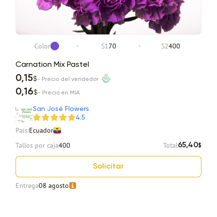
Color
S1
70
S2
400
Carnation Mix Pastel
0,15
$
- Precio del vendedor
0,16
$
- Precio en MIA
San José Flowers
4.5
País:
Ecuador
Tallos por caja
400
Total
65,40
$
Solicitar
Entrega
08 agosto