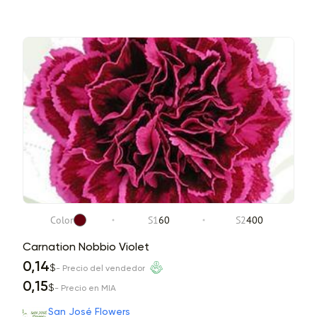
Color
S1
60
S2
400
Carnation Nobbio Violet
0,14
$
- Precio del vendedor
0,15
$
- Precio en MIA
San José Flowers