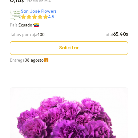
0,16
$
- Precio en MIA
San José Flowers
4.5
País:
Ecuador
Tallos por caja
400
Total
65,40
$
Solicitar
Entrega
08 agosto