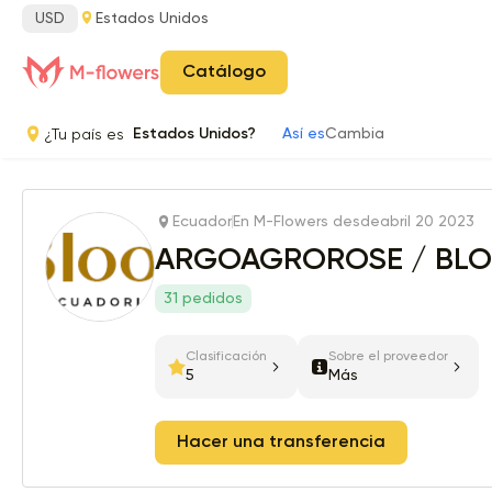
USD
Estados Unidos
Catálogo
¿Tu país es
Estados Unidos?
Así es
Cambia
Ecuador
En M-Flowers desde
abril 20 2023
ARGOAGROROSE / BLOO
31 pedidos
Clasificación
Sobre el proveedor
5
Más
Hacer una transferencia