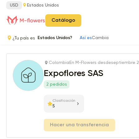
USD
Estados Unidos
Catálogo
¿Tu país es
Estados Unidos?
Así es
Cambia
Colombia
En M-Flowers desde
septiembre 2
Expoflores SAS
2 pedidos
Clasificación
5
Hacer una transferencia