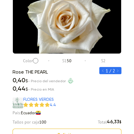
Color
S1
50
S2
C
1 / 2
Rose THE PEARL
Rose
0,40
0,45
$
- Precio del vendedor
0,44
0,49
$
- Precio en MIA
Item 1 of 2
FLORES VERDES
4.4
País:
Ecuador
Tallos por caja
100
Total
46,33
$