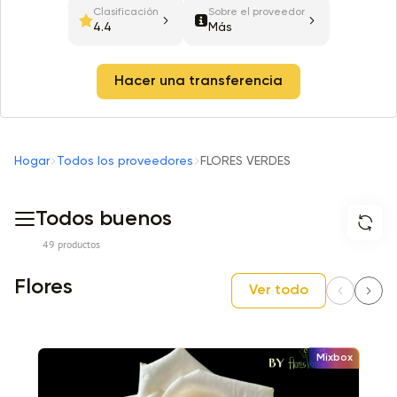
Clasificación
Sobre el proveedor
4.4
Más
Hacer una transferencia
Hogar
Todos los proveedores
FLORES VERDES
Todos buenos
49 productos
Flores
Ver todo
Mixbox