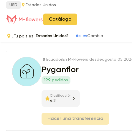
USD
Estados Unidos
Catálogo
¿Tu país es
Estados Unidos?
Así es
Cambia
Ecuador
En M-Flowers desde
agosto 05 202
Pyganflor
199 pedidos
Clasificación
4.2
Hacer una transferencia