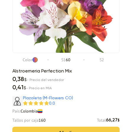
Color
S1
60
S2
Alstroemeria Perfection Mix
0,38
$
- Precio del vendedor
0,41
$
- Precio en MIA
Plazoleta (M-Flowers CO)
0.0
País:
Colombia
Tallos por caja
160
Total
66,27
$