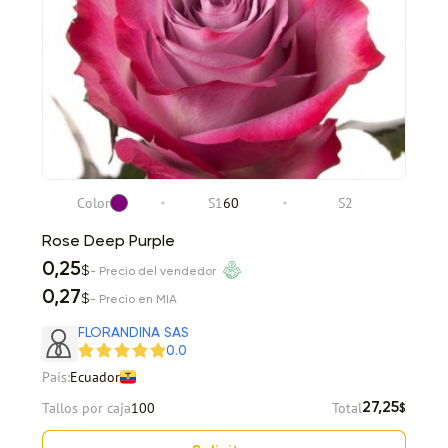
Color
S1
60
S2
Rose Deep Purple
0,25
$
- Precio del vendedor
0,27
$
- Precio en MIA
FLORANDINA SAS
0.0
País:
Ecuador
Tallos por caja
100
Total
27,25
$