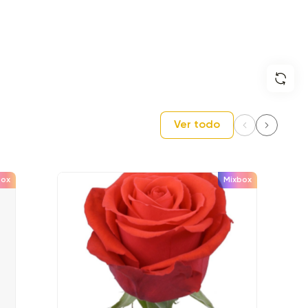
Ver todo
box
Mixbox