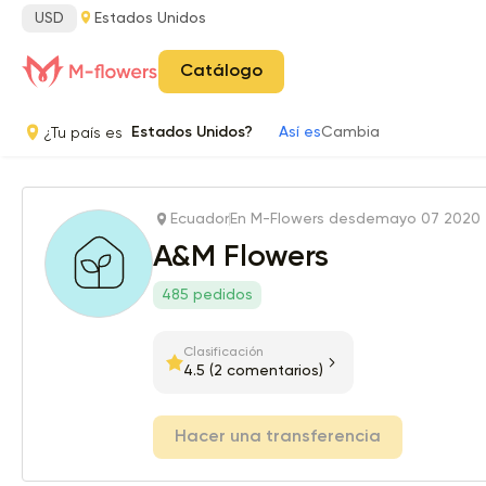
USD
Estados Unidos
Catálogo
¿Tu país es
Estados Unidos?
Así es
Cambia
Ecuador
En M-Flowers desde
mayo 07 2020
A&M Flowers
485 pedidos
Clasificación
4.5
(2 comentarios)
Hacer una transferencia