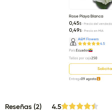
Rose Playa Blanca
0,45
$
- Precio del vendedo
0,49
$
- Precio en MIA
Item 1 of 3
A&M Flowers
4.5
País:
Ecuador
Tallos por caja
250
Solicita
Entrega
09 agosto
Item 1 of 13
Reseñas (2)
4.5