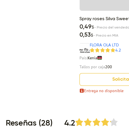
Spray roses Silva Swee
0,49
$
- Precio del vendedo
0,53
$
- Precio en MIA
FLORA OLA LTD
4.2
País:
Kenia
Tallos por caja
200
Solicita
Entrega no disponible
Item 1 of 13
Reseñas (28)
4.2