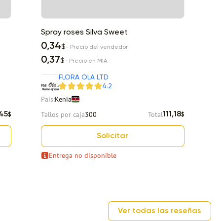
Spray roses Silva Sweet
S
0,34
0
$
- Precio del vendedor
0,37
0
$
- Precio en MIA
FLORA OLA LTD
4.2
País:
Kenia
Pa
Tallos por caja
300
Total
Ta
,45
111,18
$
$
Solicitar
Entrega no disponible
Ver todas las reseñas