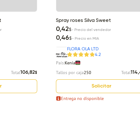
t
Spray roses Silva Sweet
0,42
$
r
- Precio del vendedor
0,46
$
- Precio en MIA
FLORA OLA LTD
4.2
País:
Kenia
Total
Tallos por caja
250
Total
106,82
114
$
r
Solicitar
Entrega no disponible