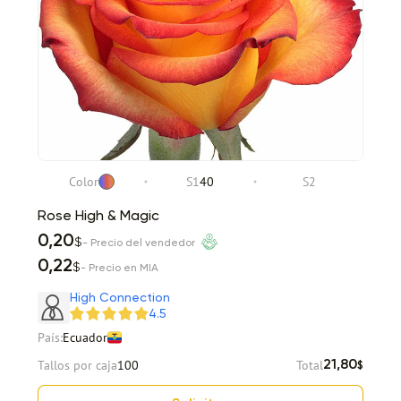
Color
S1
40
S2
Rose High & Magic
0,20
$
- Precio del vendedor
0,22
$
- Precio en MIA
High Connection
4.5
País:
Ecuador
Tallos por caja
100
Total
21,80
$