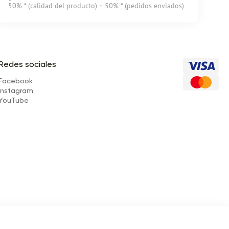
50% * (сalidad del producto) + 50% * (pedidos enviados)
Redes sociales
Facebook
Instagram
YouTube