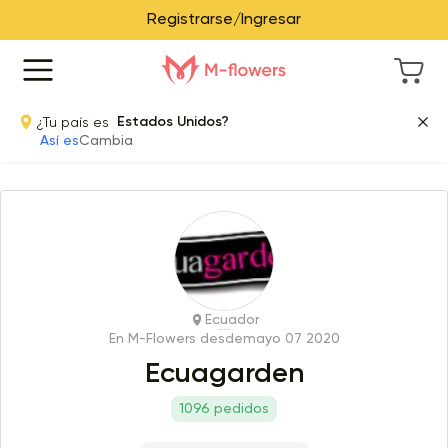
Registrarse/Ingresar
¿Tu país es
Estados Unidos?
Así es
Cambia
Ecuador
En M-Flowers desde
mayo 07 2020
Ecuagarden
1096 pedidos