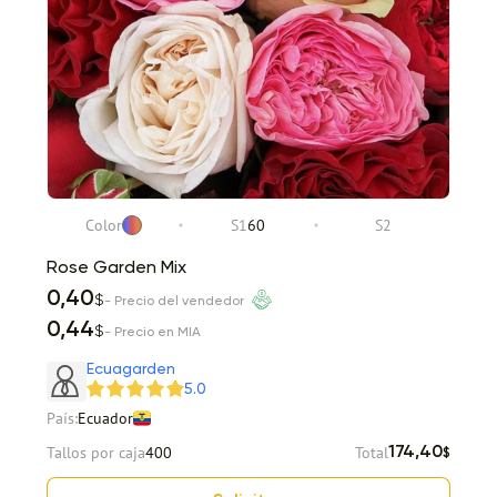
Color
S1
60
S2
Rose Garden Mix
0,40
$
- Precio del vendedor
0,44
$
- Precio en MIA
Ecuagarden
5.0
País:
Ecuador
Tallos por caja
400
Total
174,40
$