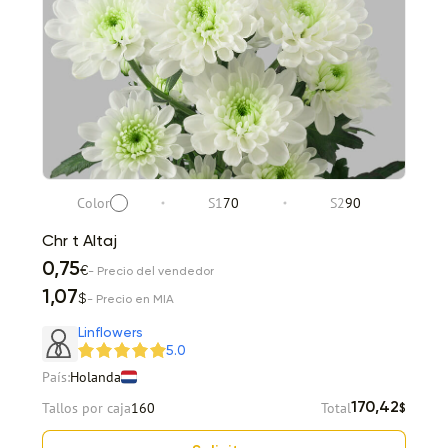
Color
S1
70
S2
90
Chr t Altaj
0,75
€
- Precio del vendedor
1,07
$
- Precio en MIA
Linflowers
5.0
País:
Holanda
Tallos por caja
160
Total
170,42
$