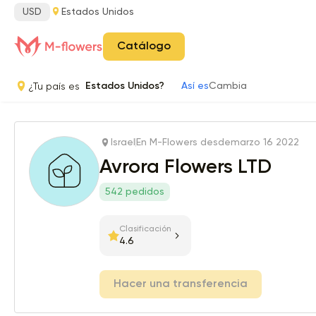
USD
Estados Unidos
Catálogo
¿Tu país es
Estados Unidos?
Así es
Cambia
Israel
En M-Flowers desde
marzo 16 2022
Avrora Flowers LTD
542 pedidos
Clasificación
4.6
Hacer una transferencia