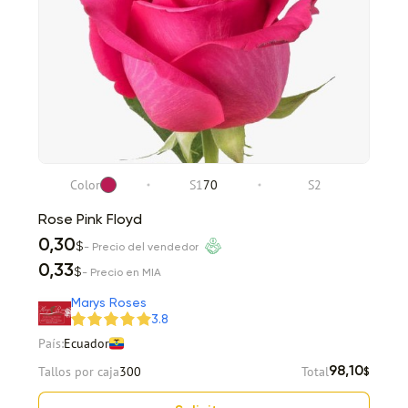
Color
S1
70
S2
Rose Pink Floyd
0,30
$
- Precio del vendedor
0,33
$
- Precio en MIA
Marys Roses
3.8
País:
Ecuador
Tallos por caja
300
Total
98,10
$