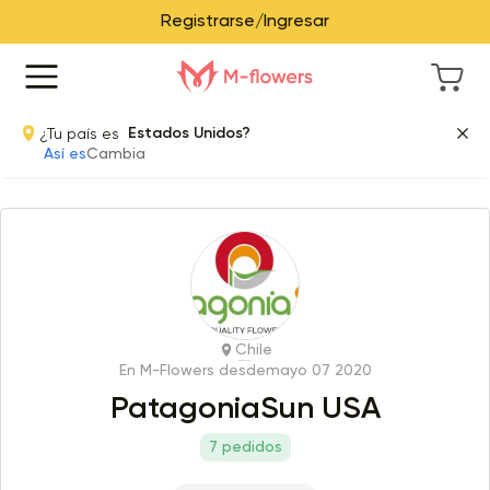
Registrarse/Ingresar
¿Tu país es
Estados Unidos?
Así es
Cambia
Chile
En M-Flowers desde
mayo 07 2020
PatagoniaSun USA
7 pedidos