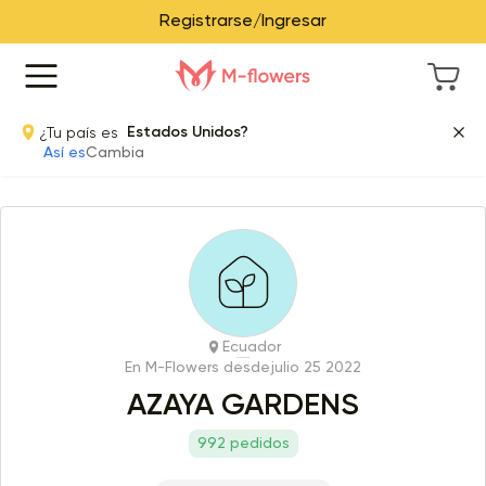
Registrarse/Ingresar
¿Tu país es
Estados Unidos?
Así es
Cambia
Ecuador
En M-Flowers desde
julio 25 2022
AZAYA GARDENS
992 pedidos