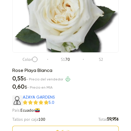
Color
S1
70
S2
Rose Playa Blanca
0,55
$
- Precio del vendedor
0,60
$
- Precio en MIA
AZAYA GARDENS
5.0
País:
Ecuador
Tallos por caja
100
Total
59,95
$