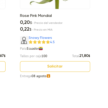
Rose Pink Mondial
R
0,20
0
$
- Precio del vendedor
0,22
0
$
- Precio en MIA
It
Snowy Flowers
4.5
País:
Ecuador
Pa
Tallos por caja
100
Total
Ta
,67
21,80
$
$
Solicitar
Entrega
08 agosto
En