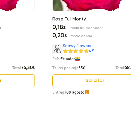
Rose Full Monty
0,18
$
r
- Precio del vendedor
0,20
$
- Precio en MIA
Snowy Flowers
4.5
País:
Ecuador
Total
Tallos por caja
350
Total
76,30
68
$
r
Solicitar
Entrega
08 agosto