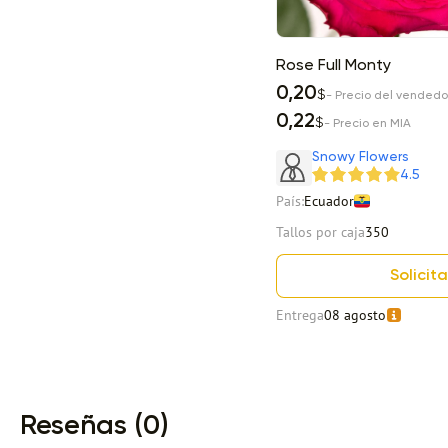
Rose Full Monty
0,20
$
- Precio del vendedo
0,22
$
- Precio en MIA
Snowy Flowers
4.5
País:
Ecuador
Tallos por caja
350
Solicita
Entrega
08 agosto
Item 1 of 13
Reseñas (0)