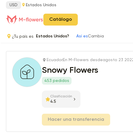
USD
Estados Unidos
Catálogo
¿Tu país es
Estados Unidos?
Así es
Cambia
Ecuador
En M-Flowers desde
agosto 23 202
Snowy Flowers
453 pedidos
Clasificación
4.5
Hacer una transferencia