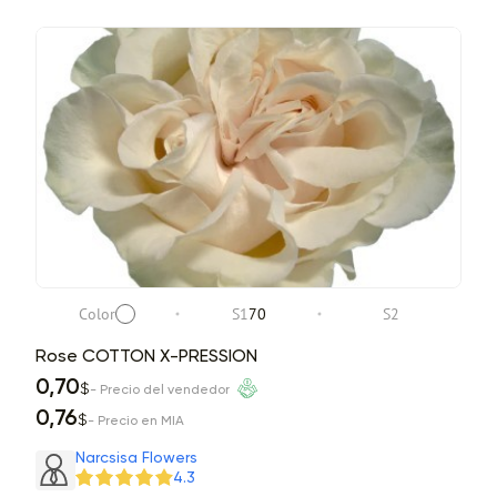
Color
S1
70
S2
Rose COTTON X-PRESSION
0,70
$
- Precio del vendedor
0,76
$
- Precio en MIA
Narcsisa Flowers
4.3