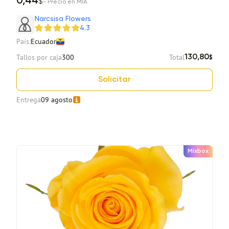
0,44
$
- Precio en MIA
Narcsisa Flowers
4.3
País:
Ecuador
Tallos por caja
300
Total
130,80
$
Solicitar
Entrega
09 agosto
Mixbox