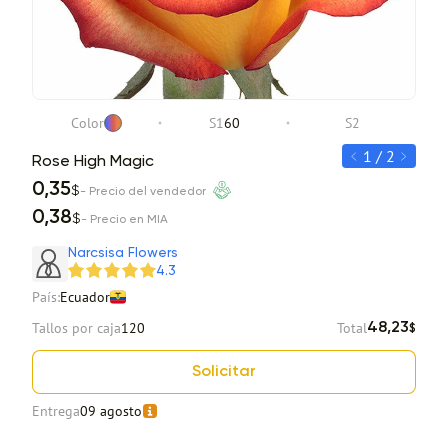
Color
S1
60
S2
1 / 2
Rose High Magic
Ros
0,35
0,
$
- Precio del vendedor
0,38
0,
$
- Precio en MIA
Item 1 of 2
Narcsisa Flowers
4.3
País:
Ecuador
Tallos por caja
120
Total
48,23
$
Solicitar
Entrega
09 agosto