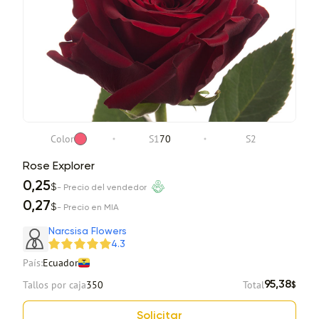
Color
S1
70
S2
Rose Explorer
0,25
$
- Precio del vendedor
0,27
$
- Precio en MIA
Narcsisa Flowers
4.3
País:
Ecuador
Tallos por caja
350
Total
95,38
$
Solicitar