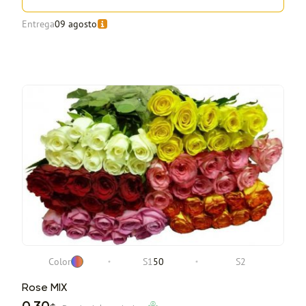
Entrega
09 agosto
Color
S1
50
S2
Rose MIX