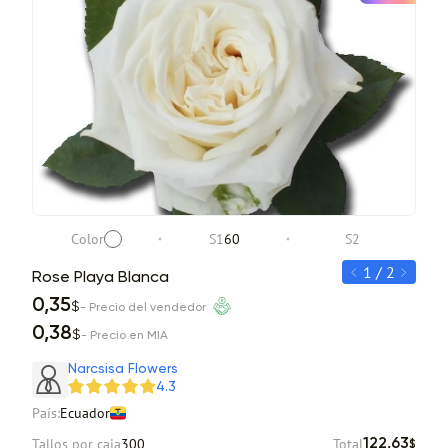
Color
S1
60
S2
1 / 2
Rose Playa Blanca
Ros
0,35
0,
$
- Precio del vendedor
0,38
0,
$
- Precio en MIA
Item 1 of 2
Narcsisa Flowers
4.3
País:
Ecuador
Tallos por caja
300
Total
122,63
$