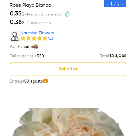
1 / 2
Rose Playa Blanca
Ros
0,35
0,
$
- Precio del vendedor
0,38
0,
$
- Precio en MIA
Item 1 of 2
Narcsisa Flowers
4.3
País:
Ecuador
Tallos por caja
350
Total
143,06
$
Solicitar
Entrega
09 agosto