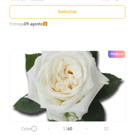
Solicitar
Entrega
09 agosto
Mixbox
Color
S1
60
S2