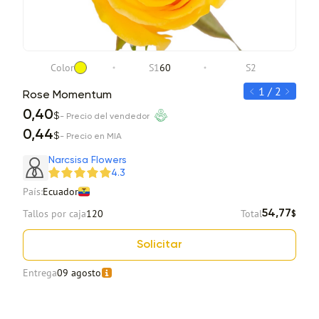
Color
S1
60
S2
1 / 2
Rose Momentum
Ros
0,40
0,4
$
- Precio del vendedor
0,44
0,4
$
- Precio en MIA
Item 1 of 2
Narcsisa Flowers
4.3
País:
Ecuador
Tallos por caja
120
Total
54,77
$
Solicitar
Entrega
09 agosto