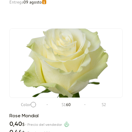
Entrega
09 agosto
Color
S1
60
S2
Rose Mondial
0,40
$
- Precio del vendedor