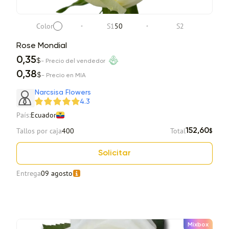
Color
S1
50
S2
Rose Mondial
0,35
$
- Precio del vendedor
0,38
$
- Precio en MIA
Narcsisa Flowers
4.3
País:
Ecuador
Tallos por caja
400
Total
152,60
$
Solicitar
Entrega
09 agosto
Mixbox