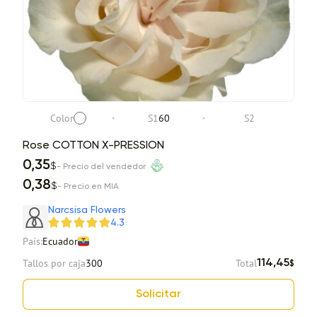
Color
S1
60
S2
Rose COTTON X-PRESSION
0,35
$
- Precio del vendedor
0,38
$
- Precio en MIA
Narcsisa Flowers
4.3
País:
Ecuador
Tallos por caja
300
Total
114,45
$
Solicitar