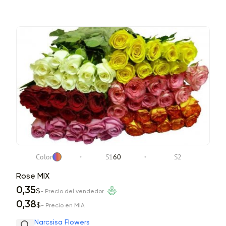
Color
S1
60
S2
Rose MIX
0,35
$
- Precio del vendedor
0,38
$
- Precio en MIA
Narcsisa Flowers