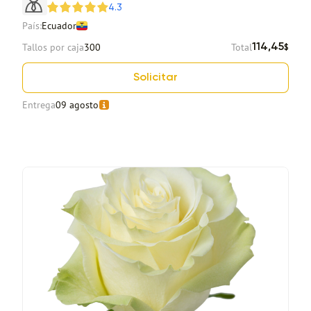
4.3
País:
Ecuador
Tallos por caja
300
Total
114,45
$
Solicitar
Entrega
09 agosto