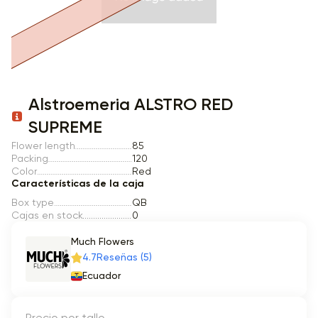
Item 1 of 1
Alstroemeria ALSTRO RED
SUPREME
Flower length
85
Packing
120
Color
Red
Características de la caja
Box type
QB
Cajas en stock
0
Much Flowers
4.7
Reseñas (5)
Ecuador
Precio por tallo