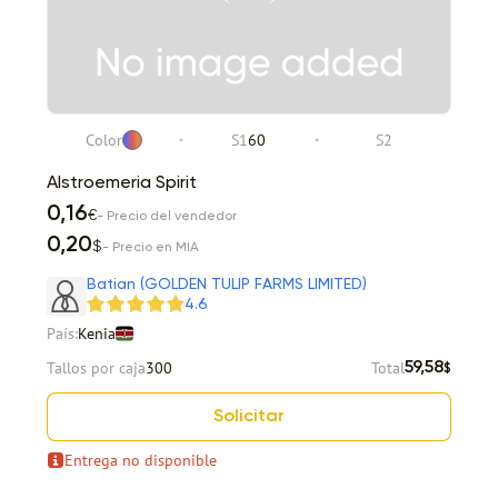
Color
S1
60
S2
Alstroemeria Spirit
0,16
€
- Precio del vendedor
0,20
$
- Precio en MIA
Batian (GOLDEN TULIP FARMS LIMITED)
4.6
País:
Kenia
Tallos por caja
300
Total
59,58
$
Solicitar
Entrega no disponible