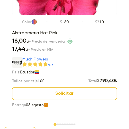
Color
S1
80
S2
10
Alstroemeria Hot Pink
16,00
$
- Precio del vendedor
17,44
$
- Precio en MIA
Much Flowers
4.7
País:
Ecuador
Tallos por caja
160
Total
2790,40
$
Solicitar
Entrega
08 agosto
Item 1 of 12