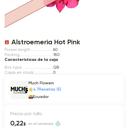
Item 1 of 1
Alstroemeria Hot Pink
Flower length
60
Packing
180
Características de la caja
Box type
QB
Cajas en stock
0
Much Flowers
4.7
Reseñas (5)
Ecuador
Precio por tallo
0,22
$
- en el vendedor