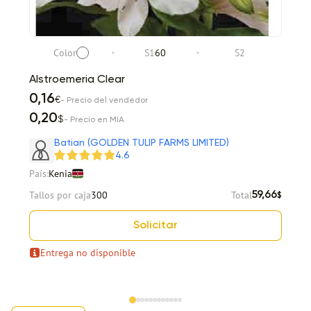
Color
S1
60
S2
Alstroemeria Clear
0,16
€
- Precio del vendedor
0,20
$
- Precio en MIA
Batian (GOLDEN TULIP FARMS LIMITED)
4.6
País:
Kenia
Tallos por caja
300
Total
59,66
$
Solicitar
Entrega no disponible
Item 1 of 12