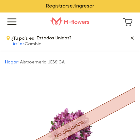
Registrarse/Ingresar
¿Tu país es
Estados Unidos?
Así es
Cambia
Hogar
Alstroemeria JESSICA
No disponible