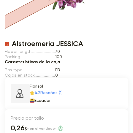
Item 1 of 1
Alstroemeria JESSICA
Flower length
70
Packing
100
Características de la caja
Box type
EB
Cajas en stock
0
Florisol
4.2
Reseñas (1)
Ecuador
Precio por tallo
0,26
$
- en el vendedor