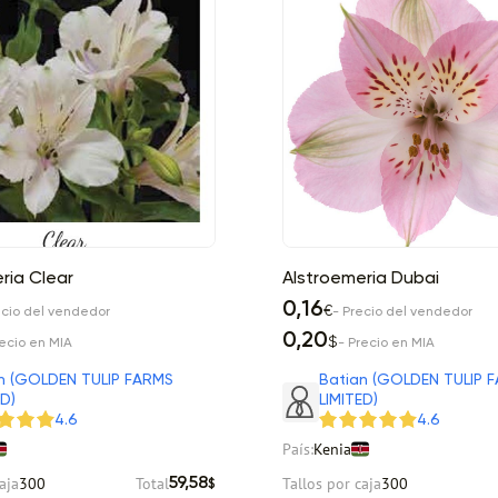
ria Clear
Alstroemeria Dubai
0,16
€
ecio del vendedor
- Precio del vendedor
0,20
$
recio en MIA
- Precio en MIA
n (GOLDEN TULIP FARMS
Batian (GOLDEN TULIP 
ED)
LIMITED)
4.6
4.6
País:
Kenia
aja
300
Total
Tallos por caja
300
59,58
$