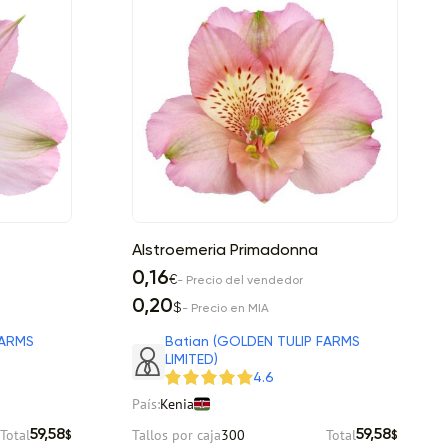
Alstroemeria Primadonna
0,16
€
- Precio del vendedor
0,20
$
- Precio en MIA
FARMS
Batian (GOLDEN TULIP FARMS
LIMITED)
4.6
País:
Kenia
Total
Tallos por caja
300
Total
59,58
59,58
$
$