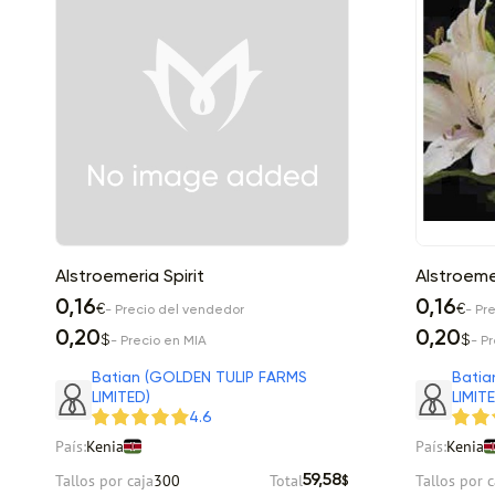
Alstroemeria Spirit
Alstroeme
0,16
0,16
€
€
- Precio del vendedor
- Pr
0,20
0,20
$
$
- Precio en MIA
- P
Batian (GOLDEN TULIP FARMS
Batia
LIMITED)
LIMIT
4.6
País:
Kenia
País:
Kenia
Tallos por caja
300
Total
Tallos por c
59,58
$