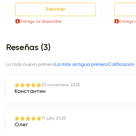
Solicitar
Entrega no disponible
Entrega 
Item 1 of 9
Reseñas (3)
Lo más nuevo primero
La más antigua primero
Calificación 
23 noviembre 2025
Константин
17 julio 2025
Олег