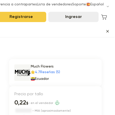
rencia a contrapartes
Lista de vendedores
Soporte
Español
Registrarse
Ingresar
Much Flowers
4.7
Reseñas (5)
Ecuador
Precio por tallo
0,22
$
- en el vendedor
- MIA (aproximadamente)