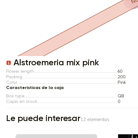
Item 1 of 1
Alstroemeria mix pink
Flower length
60
Packing
200
Color
Pink
Características de la caja
Box type
QB
Cajas en stock
0
Le puede interesar
12 elementos