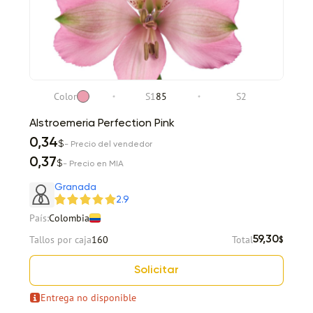
Color
S1
85
S2
Alstroemeria Perfection Pink
0,34
$
- Precio del vendedor
0,37
$
- Precio en MIA
Granada
2.9
País:
Colombia
Tallos por caja
160
Total
59,30
$
Solicitar
Entrega no disponible