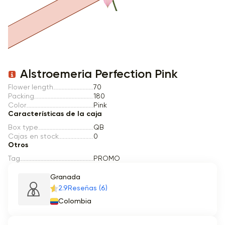
Item 1 of 1
Alstroemeria Perfection Pink
Flower length
70
Packing
180
Color
Pink
Características de la caja
Box type
QB
Cajas en stock
0
Otros
Tag
PROMO
Granada
2.9
Reseñas (6)
Colombia