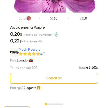
Color
S1
60
S2
10
Alstroemeria Purple
0,20
$
- Precio del vendedor
0,22
$
- Precio en MIA
Much Flowers
4.7
País:
Ecuador
Tallos por caja
200
Total
43,60
$
Solicitar
Entrega
09 agosto
Item 1 of 12