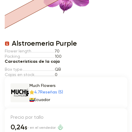
Item 1 of 1
Alstroemeria Purple
Flower length
70
Packing
100
Características de la caja
Box type
QB
Cajas en stock
0
Much Flowers
4.7
Reseñas (5)
Ecuador
Precio por tallo
0,24
$
- en el vendedor