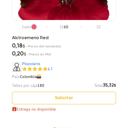
Color
S1
60
S2
Alstroemeria Red
0,18
$
- Precio del vendedor
0,20
$
- Precio en MIA
Plazoleta
4.1
País:
Colombia
Tallos por caja
180
Total
35,32
$
Solicitar
Entrega no disponible