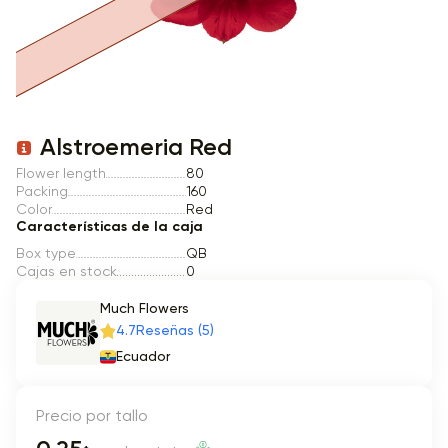
Item 1 of 1
Alstroemeria Red
Flower length
80
Packing
160
Color
Red
Características de la caja
Box type
QB
Cajas en stock
0
Much Flowers
4.7
Reseñas (5)
Ecuador
Precio por tallo