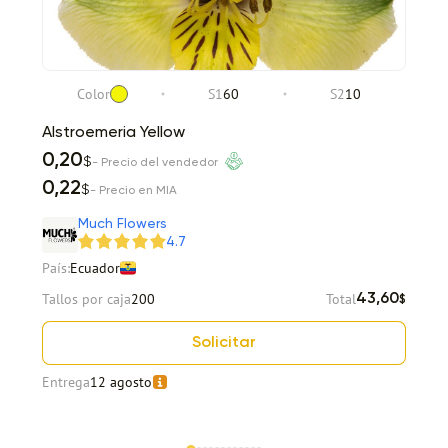
Color
S1
60
S2
10
Alstroemeria Yellow
0,20
$
- Precio del vendedor
0,22
$
- Precio en MIA
Much Flowers
4.7
País:
Ecuador
Tallos por caja
200
Total
43,60
$
Solicitar
Entrega
12 agosto