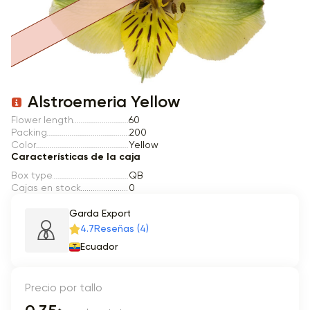
Item 1 of 1
Alstroemeria Yellow
Flower length
60
Packing
200
Color
Yellow
Características de la caja
Box type
QB
Cajas en stock
0
Garda Export
4.7
Reseñas (4)
Ecuador
Precio por tallo