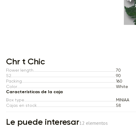
Item 1 of 1
Chr t Chic
Flower length
70
S2
90
Packing
160
Color
White
Características de la caja
Box type
MINIAA
Cajas en stock
58
Le puede interesar
12 elementos