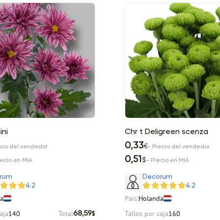
ini
Chr t Deligreen scenza
0,33
€
ecio del vendedor
- Precio del vendedor
0,51
$
recio en MIA
- Precio en MIA
rum
Decorum
4.2
4.2
a
País:
Holanda
aja
140
Total
Tallos por caja
160
68,59
$