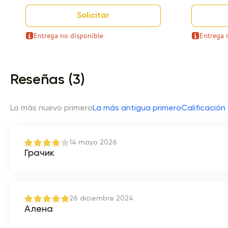
Solicitar
Entrega no disponible
Entrega 
Item 1 of 9
Reseñas (3)
Lo más nuevo primero
La más antigua primero
Calificación 
14 mayo 2026
Грачик
26 diciembre 2024
Алена