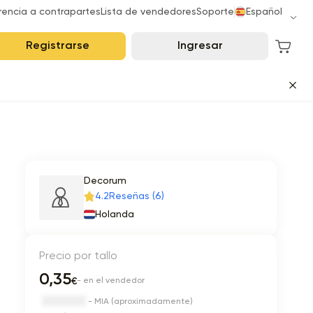
rencia a contrapartes
Lista de vendedores
Soporte
Español
Registrarse
Ingresar
Decorum
4.2
Reseñas (6)
Holanda
Precio por tallo
0,35
€
- en el vendedor
- MIA (aproximadamente)