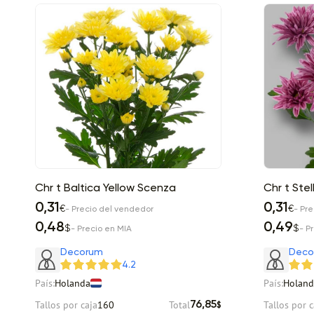
Chr t Baltica Yellow Scenza
Chr t Stell
0,31
0,31
€
€
- Precio del vendedor
- Pr
0,48
0,49
$
$
- Precio en MIA
- P
Decorum
Deco
4.2
País:
Holanda
País:
Holand
Tallos por caja
160
Total
Tallos por c
76,85
$