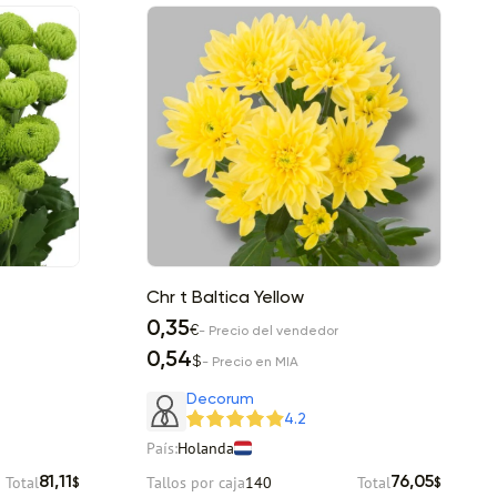
Chr t Baltica Yellow
0,35
€
- Precio del vendedor
0,54
$
- Precio en MIA
Decorum
4.2
País:
Holanda
Total
Tallos por caja
140
Total
81,11
76,05
$
$