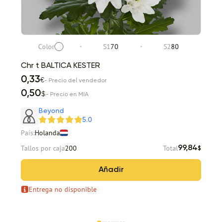
Color
S1
70
S2
80
Chr t BALTICA KESTER
0,33
€
- Precio del vendedor
0,50
$
- Precio en MIA
Beyond
5.0
País:
Holanda
Tallos por caja
200
Total
99,84
$
Añadir
Entrega no disponible