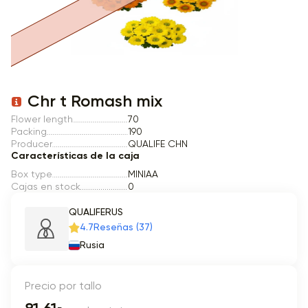
Item 1 of 1
Chr t Romash mix
Flower length
70
Packing
190
Producer
QUALIFE CHN
Características de la caja
Box type
MINIAA
Cajas en stock
0
QUALIFERUS
4.7
Reseñas (37)
Rusia
Precio por tallo