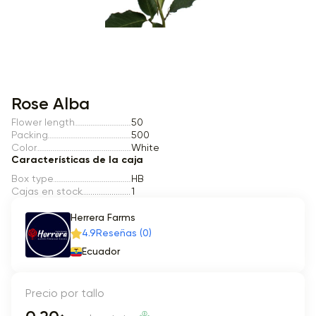
Item 1 of 1
Rose Alba
Flower length
50
Packing
500
Color
White
Características de la caja
Box type
HB
Cajas en stock
1
Herrera Farms
4.9
Reseñas (0)
Ecuador
Precio por tallo