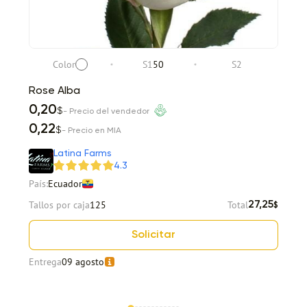
Color
S1
50
S2
Rose Alba
0,20
$
- Precio del vendedor
0,22
$
- Precio en MIA
Latina Farms
4.3
País:
Ecuador
Tallos por caja
125
Total
27,25
$
Solicitar
Entrega
09 agosto