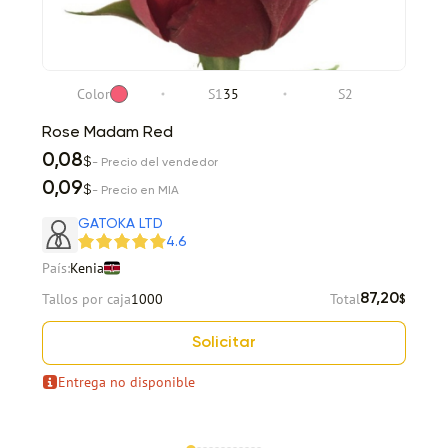
Color
S1
35
S2
Rose Madam Red
0,08
$
- Precio del vendedor
0,09
$
- Precio en MIA
GATOKA LTD
4.6
País:
Kenia
Tallos por caja
1000
Total
87,20
$
Solicitar
Entrega no disponible