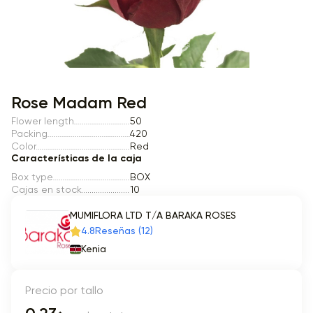
Item 1 of 1
Rose Madam Red
Flower length
50
Packing
420
Color
Red
Características de la caja
Box type
BOX
Cajas en stock
10
MUMIFLORA LTD T/A BARAKA ROSES
4.8
Reseñas (12)
Kenia
Precio por tallo