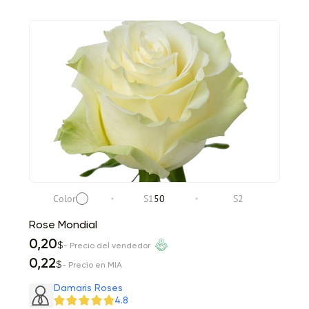
Color
S1
50
S2
Rose Mondial
0,20
$
- Precio del vendedor
0,22
$
- Precio en MIA
Damaris Roses
4.8