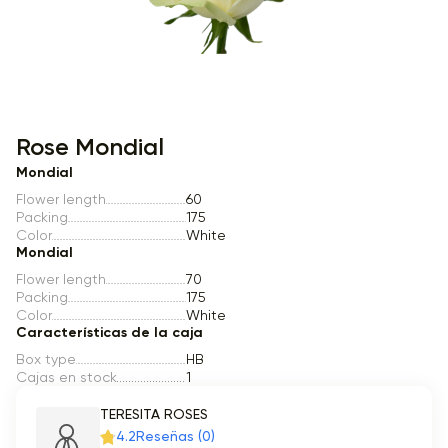
Item 1 of 1
Rose Mondial
Mondial
Flower length
60
Packing
175
Color
White
Mondial
Flower length
70
Packing
175
Color
White
Características de la caja
Box type
HB
Cajas en stock
1
TERESITA ROSES
4.2
Reseñas (0)