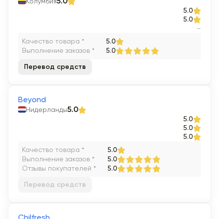
Колумбия
5.0
5.0
5.0
–
Качество товара *
5.0
Выполнение заказов *
5.0
Перевод средств
Beyond
Нидерланды
5.0
5.0
5.0
5.0
Качество товара *
5.0
Выполнение заказов *
5.0
Отзывы покупателей *
5.0
Перевод средств
Chilfresh