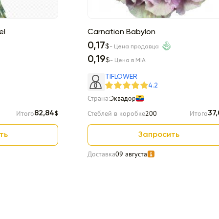
el
Carnation Babylon
0,17
$
- Цена продавца
0,19
$
- Цена в MIA
TIFLOWER
4.2
Страна:
Эквадор
Итого
Стеблей в коробке
200
Итого
82,84
37
$
ть
Запросить
Доставка
09 августа