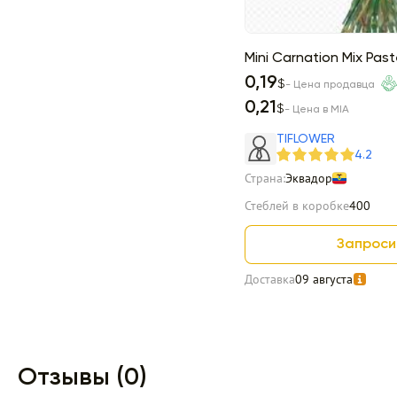
Mini Carnation Mix Past
0,19
$
- Цена продавца
0,21
$
- Цена в MIA
TIFLOWER
4.2
Страна:
Эквадор
Стеблей в коробке
400
Запроси
Доставка
09 августа
Item 1 of 13
Отзывы (0)