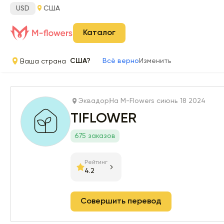
USD
США
Каталог
Ваша страна
США?
Всё верно
Изменить
Эквадор
На M-Flowers с
июнь 18 2024
TIFLOWER
675 заказов
Рейтинг
4.2
Совершить перевод