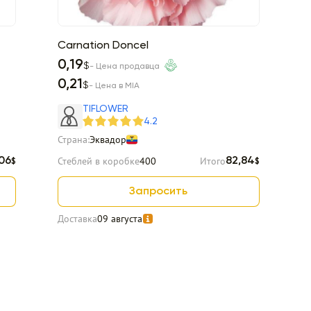
Carnation Doncel
C
0,19
0
$
- Цена продавца
0,21
0
$
- Цена в MIA
TIFLOWER
4.2
Страна:
Эквадор
Ст
Стеблей в коробке
400
Итого
Ст
,06
82,84
$
$
Запросить
Доставка
09 августа
Д