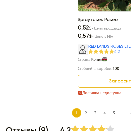
Spray roses Paseo
0,52
$
- Цена продавца
0,57
$
- Цена в MIA
RED LANDS ROSES LT
4.2
Страна:
Кения
Стеблей в коробке
300
Запросит
Доставка недоступна
1
2
3
4
5
...
Отзывы (9)
4.2