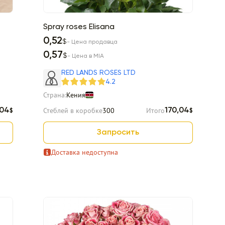
Spray roses Elisana
0,52
$
- Цена продавца
0,57
$
- Цена в MIA
RED LANDS ROSES LTD
4.2
Страна:
Кения
Стеблей в коробке
300
Итого
,04
170,04
$
$
Запросить
Доставка недоступна