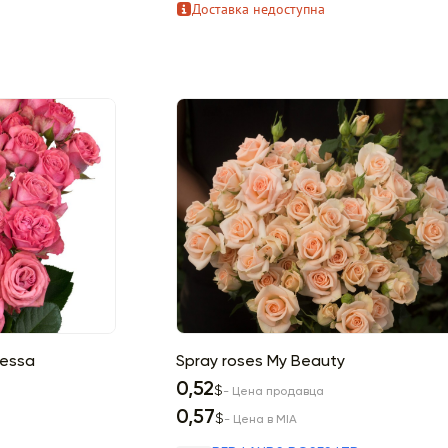
Доставка недоступна
cessa
Spray roses My Beauty
0,52
$
- Цена продавца
0,57
$
- Цена в MIA