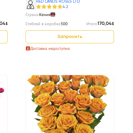
RED LANDS ROSES LTD
4.2
Страна:
Кения
Стеблей в коробке
300
Итого
,04
170,04
$
$
Запросить
Доставка недоступна