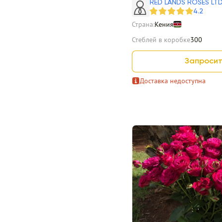
RED LANDS ROSES LT
4.2
Страна:
Кения
Стеблей в коробке
300
Запросит
Доставка недоступна