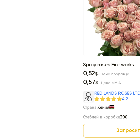
Spray roses Fire works
0,52
$
- Цена продавца
0,57
$
- Цена в MIA
RED LANDS ROSES LT
4.2
Страна:
Кения
Стеблей в коробке
300
Запросит