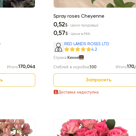
Spray roses Cheyenne
0,52
$
- Цена продавца
0,57
$
- Цена в MIA
D
RED LANDS ROSES LTD
4.2
Страна:
Кения
Итого
Стеблей в коробке
300
Итого
170,04
170
$
ь
Запросить
Доставка недоступна