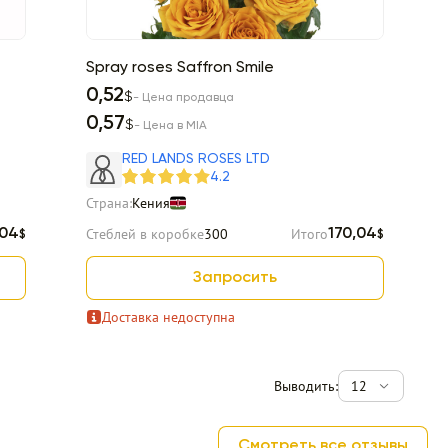
Spray roses Saffron Smile
0,52
$
- Цена продавца
0,57
$
- Цена в MIA
RED LANDS ROSES LTD
4.2
Страна:
Кения
Стеблей в коробке
300
Итого
,04
170,04
$
$
Запросить
Доставка недоступна
Выводить:
12
Смотреть все отзывы