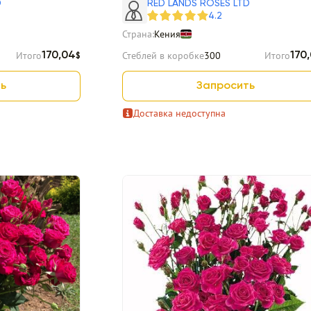
D
RED LANDS ROSES LTD
4.2
Страна:
Кения
Итого
Стеблей в коробке
300
Итого
170,04
170
$
ь
Запросить
Доставка недоступна