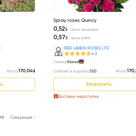
Spray roses Quincy
0,52
$
- Цена продавца
0,57
$
- Цена в MIA
D
RED LANDS ROSES LTD
4.2
Страна:
Кения
Итого
Стеблей в коробке
300
Итого
170,04
170
$
ь
Запросить
Доставка недоступна
48
Следующая