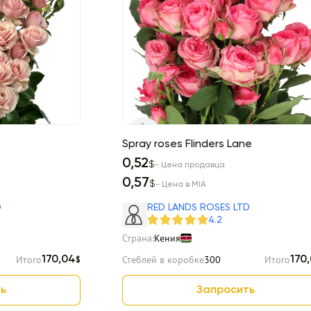
Spray roses Flinders Lane
0,52
$
- Цена продавца
0,57
$
- Цена в MIA
D
RED LANDS ROSES LTD
4.2
Страна:
Кения
Итого
Стеблей в коробке
300
Итого
170,04
170
$
ь
Запросить