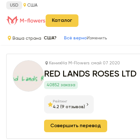
USD
США
Каталог
Ваша страна
США?
Всё верно
Изменить
Кения
На M-Flowers с
май 07 2020
RED LANDS ROSES LTD
40852 заказа
Рейтинг
4.2
(9 отзывов)
Совершить перевод