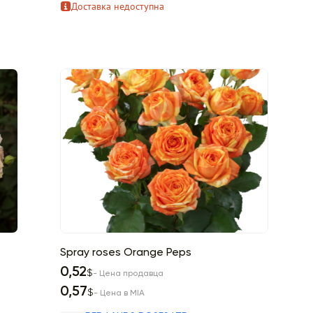
Доставка недоступна
Spray roses Orange Peps
0,52
$
- Цена продавца
0,57
$
- Цена в MIA