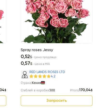
Spray roses Jessy
0,52
$
- Цена продавца
0,57
$
- Цена в MIA
RED LANDS ROSES LTD
4.2
Страна:
Кения
Стеблей в коробке
300
Итого
,04
170,04
$
$
Запросить