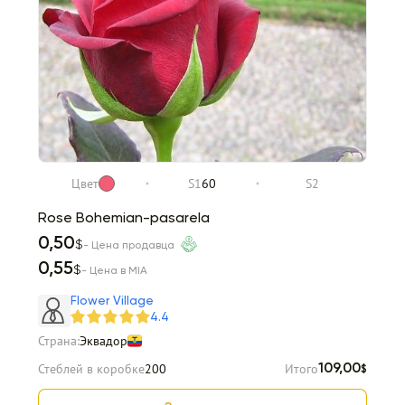
Цвет
S1
60
S2
Rose Bohemian-pasarela
0,50
$
- Цена продавца
0,55
$
- Цена в MIA
Flower Village
4.4
Страна:
Эквадор
Стеблей в коробке
200
Итого
109,00
$