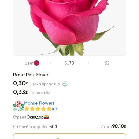
Цвет
S1
70
S2
Rose Pink Floyd
0,30
$
- Цена продавца
0,33
$
- Цена в MIA
Monse Flowers
4.7
Страна:
Эквадор
Стеблей в коробке
300
Итого
98,10
$