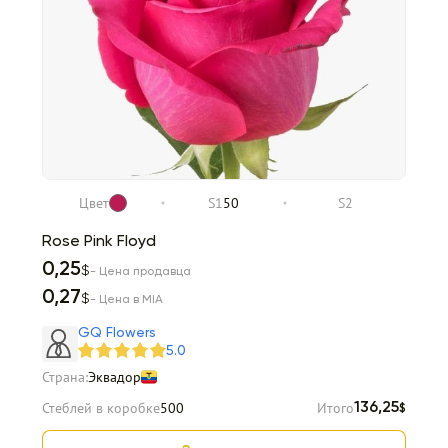
Цвет
S1
50
S2
Rose Pink Floyd
0,25
$
- Цена продавца
0,27
$
- Цена в MIA
GQ Flowers
5.0
Страна:
Эквадор
Стеблей в коробке
500
Итого
136,25
$