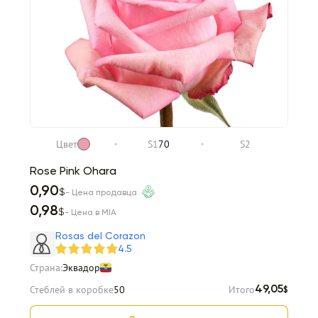
Цвет
S1
70
S2
Rose Pink Ohara
0,90
$
- Цена продавца
0,98
$
- Цена в MIA
Rosas del Corazon
4.5
Страна:
Эквадор
Стеблей в коробке
50
Итого
49,05
$