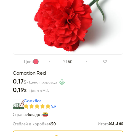
Цвет
S1
60
S2
Carnation Red
0,17
$
- Цена продавца
0,19
$
- Цена в MIA
Coexflor
4.9
Страна:
Эквадор
Стеблей в коробке
450
Итого
83,38
$