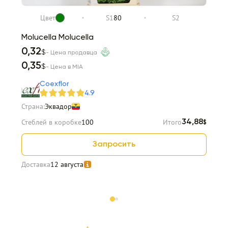
Цвет
S1
80
S2
Molucella Molucella
0,32
$
- Цена продавца
0,35
$
- Цена в MIA
Coexflor
4.9
Страна:
Эквадор
Стеблей в коробке
100
Итого
34,88
$
Запросить
Доставка
12 августа
Item 1 of 2