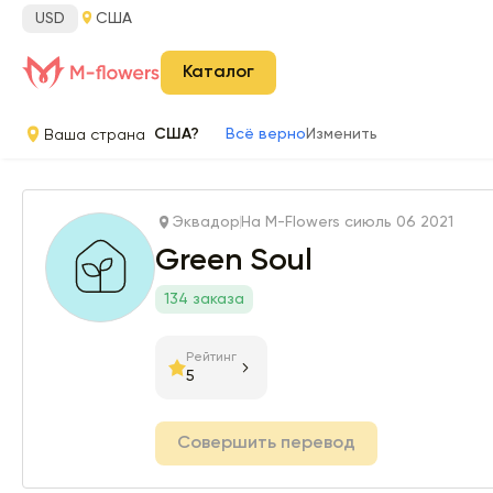
USD
США
Каталог
Ваша страна
США?
Всё верно
Изменить
Эквадор
На M-Flowers с
июль 06 2021
Green Soul
134 заказа
Рейтинг
5
Совершить перевод