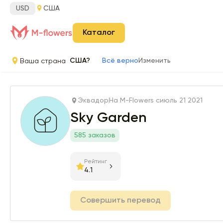
USD
США
Каталог
Ваша страна
США?
Всё верно
Изменить
Эквадор
На M-Flowers с
июль 21 2021
Sky Garden
585 заказов
Рейтинг
4.1
Совершить перевод