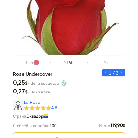
Цвет
S1
50
S2
1 / 2
Rose Undercover
Rose
0,25
0,30
$
- Цена продавца
0,27
0,33
$
- Цена в MIA
Item 1 of 2
La Rosa
4.8
Страна:
Эквадор
Стеблей в коробке
400
Итого
119,90
$