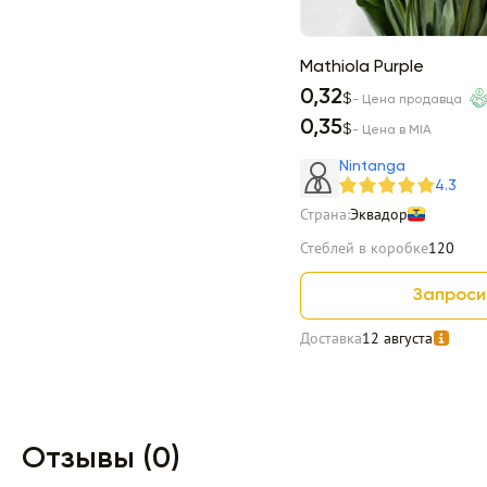
Mathiola Purple
0,32
$
- Цена продавца
0,35
$
- Цена в MIA
Nintanga
4.3
Страна:
Эквадор
Стеблей в коробке
120
Запроси
Доставка
12 августа
Item 1 of -1
Отзывы (0)