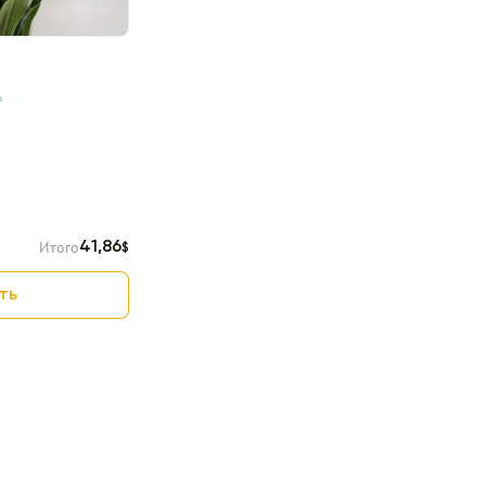
Итого
41,86
$
ть