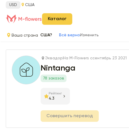
USD
США
Каталог
Ваша страна
США?
Всё верно
Изменить
Эквадор
На M-Flowers с
сентябрь 23 2021
Nintanga
78 заказов
Рейтинг
4.3
Совершить перевод