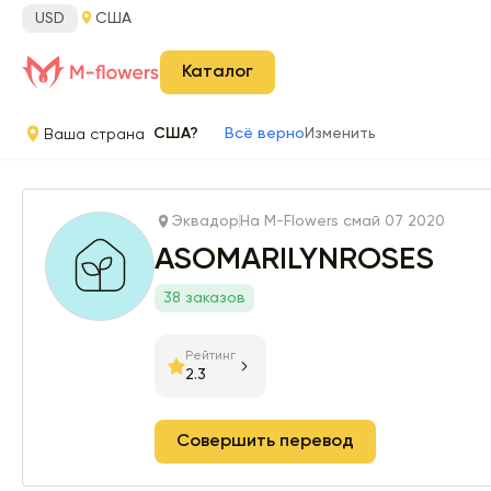
USD
США
Каталог
Ваша страна
США?
Всё верно
Изменить
Эквадор
На M-Flowers с
май 07 2020
ASOMARILYNROSES
38 заказов
Рейтинг
2.3
Совершить перевод