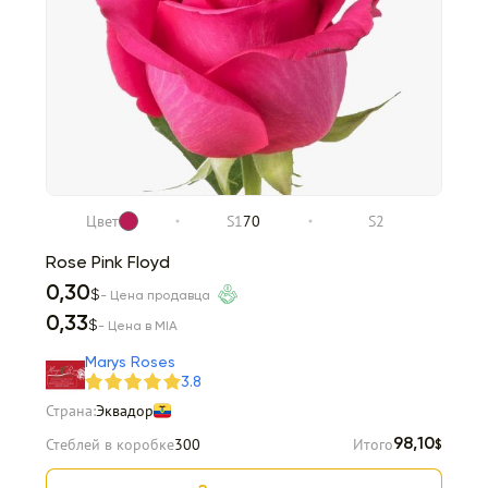
Цвет
S1
70
S2
Rose Pink Floyd
0,30
$
- Цена продавца
0,33
$
- Цена в MIA
Marys Roses
3.8
Страна:
Эквадор
Стеблей в коробке
300
Итого
98,10
$