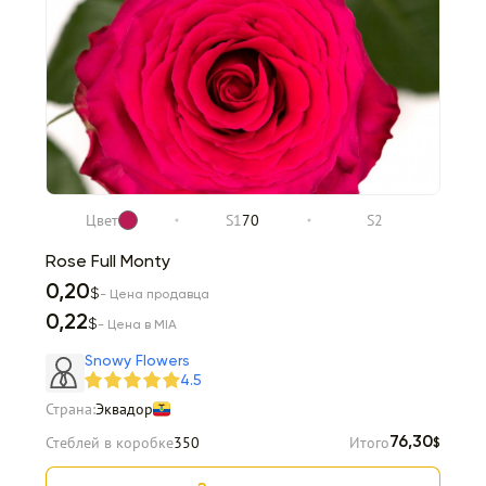
Цвет
S1
70
S2
Rose Full Monty
0,20
$
- Цена продавца
0,22
$
- Цена в MIA
Snowy Flowers
4.5
Страна:
Эквадор
Стеблей в коробке
350
Итого
76,30
$