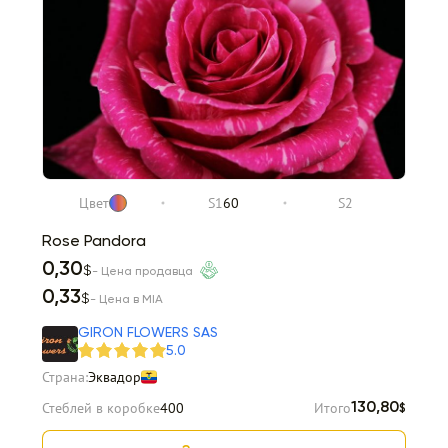
Цвет
S1
60
S2
Rose Pandora
0,30
$
- Цена продавца
0,33
$
- Цена в MIA
GIRON FLOWERS SAS
5.0
Страна:
Эквадор
Стеблей в коробке
400
Итого
130,80
$