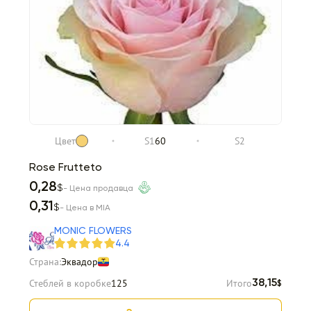
Цвет
S1
60
S2
Rose Frutteto
0,28
$
- Цена продавца
0,31
$
- Цена в MIA
MONIC FLOWERS
4.4
Страна:
Эквадор
Стеблей в коробке
125
Итого
38,15
$