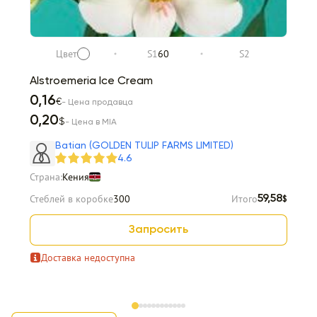
Цвет
S1
60
S2
Alstroemeria Ice Cream
0,16
€
- Цена продавца
0,20
$
- Цена в MIA
Batian (GOLDEN TULIP FARMS LIMITED)
4.6
Страна:
Кения
Стеблей в коробке
300
Итого
59,58
$
Запросить
Доставка недоступна
Item 1 of 12