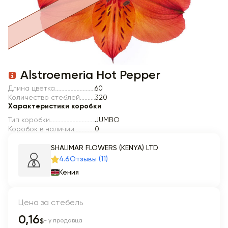
Item 1 of 1
Alstroemeria Hot Pepper
Длина цветка
60
Количество стеблей
320
Характеристики коробки
Тип коробки
JUMBO
Коробок в наличии
0
SHALIMAR FLOWERS (KENYA) LTD
4.6
Отзывы (11)
Кения
Цена за стебель
0,16
$
- у продавца